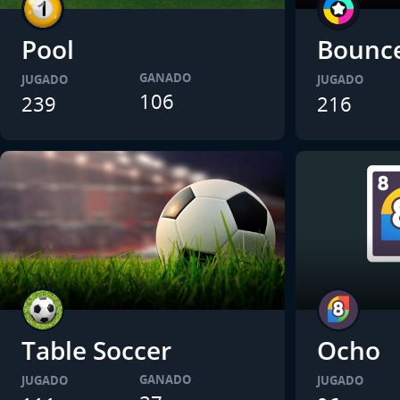
Pool
Bounc
GANADO
JUGADO
JUGADO
106
239
216
Table Soccer
Ocho
GANADO
JUGADO
JUGADO