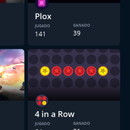
Plox
GANADO
JUGADO
39
141
4 in a Row
GANADO
JUGADO