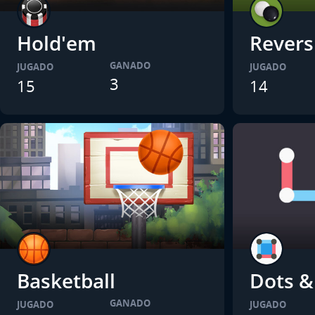
Hold'em
Revers
GANADO
JUGADO
JUGADO
3
15
14
Basketball
Dots &
GANADO
JUGADO
JUGADO