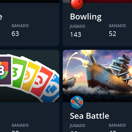
e
Bowling
GANADO
GANADO
JUGADO
63
52
143
Sea Battle
GANADO
GANADO
JUGADO