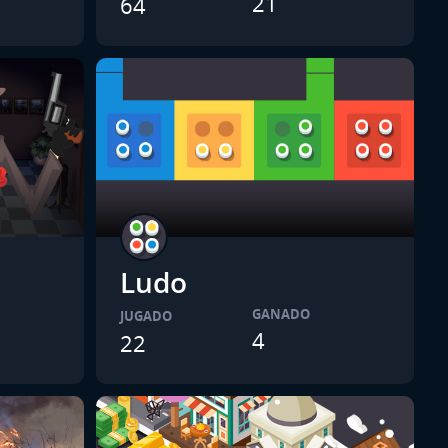
21
64
Ludo
GANADO
JUGADO
4
22