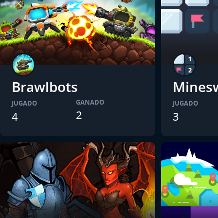
Brawlbots
Mines
GANADO
JUGADO
JUGADO
2
4
3