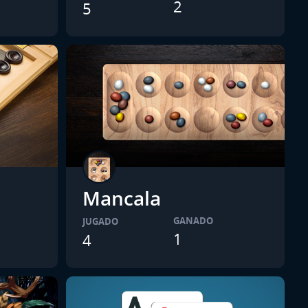
2
5
Mancala
GANADO
JUGADO
1
4