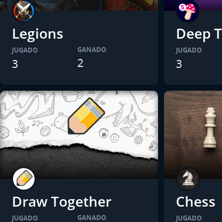
Legions
Deep T
GANADO
JUGADO
JUGADO
2
3
3
Draw Together
Chess
GANADO
JUGADO
JUGADO