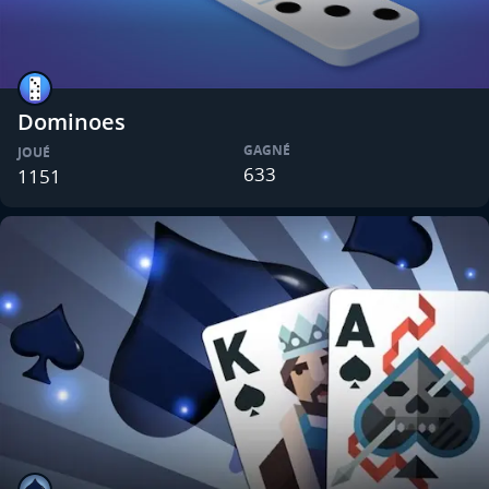
Dominoes
GAGNÉ
JOUÉ
633
1151