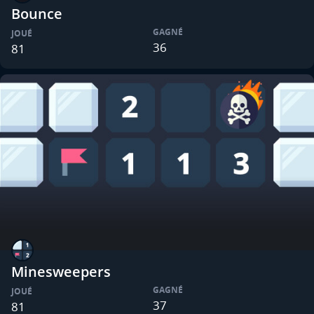
Bounce
GAGNÉ
JOUÉ
36
81
Minesweepers
GAGNÉ
JOUÉ
37
81