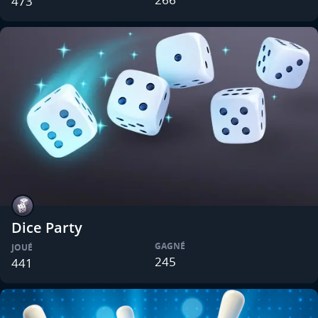
473
Dice Party
GAGNÉ
JOUÉ
245
441