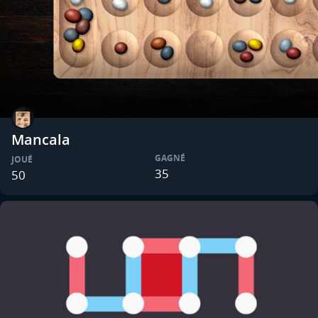
Mancala
GAGNÉ
JOUÉ
35
50