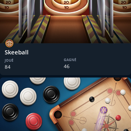
Skeeball
GAGNÉ
JOUÉ
46
84