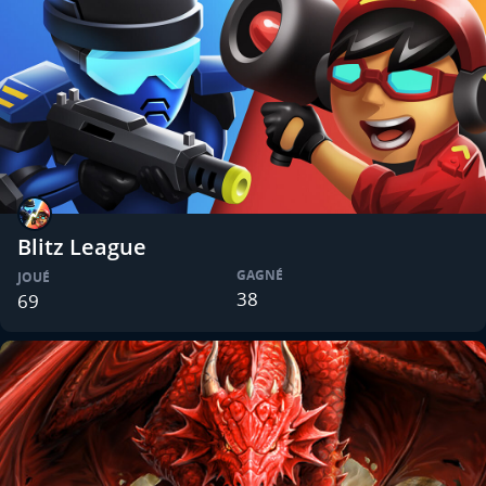
Blitz League
GAGNÉ
JOUÉ
38
69