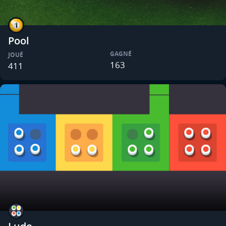
Pool
GAGNÉ
JOUÉ
163
411