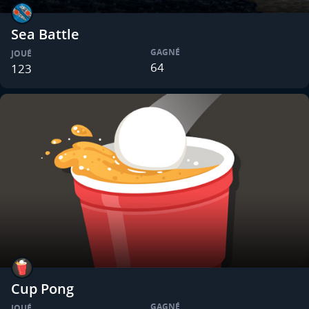
Sea Battle
GAGNÉ
JOUÉ
64
123
Cup Pong
GAGNÉ
JOUÉ