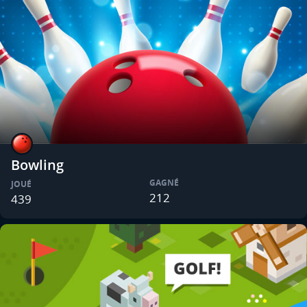
Bowling
GAGNÉ
JOUÉ
212
439