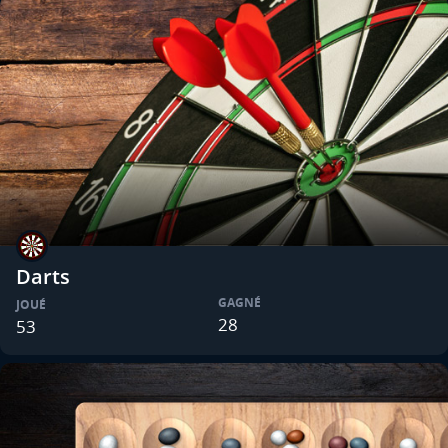
Darts
GAGNÉ
JOUÉ
28
53