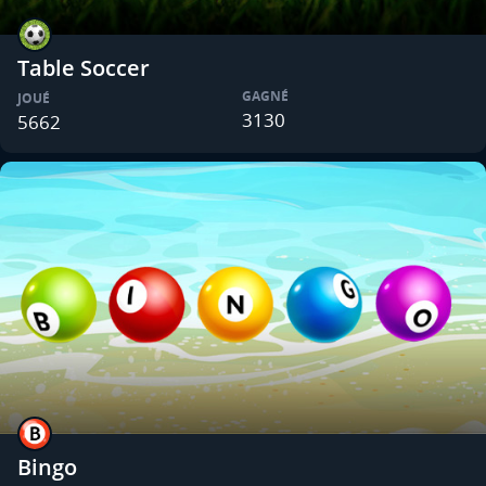
Table Soccer
GAGNÉ
JOUÉ
3130
5662
Bingo