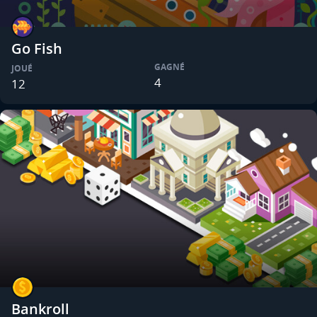
Go Fish
GAGNÉ
JOUÉ
4
12
Bankroll