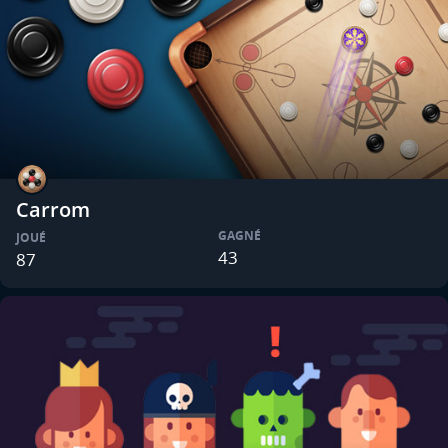
Carrom
GAGNÉ
JOUÉ
43
87