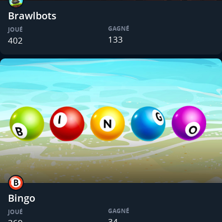
Brawlbots
GAGNÉ
JOUÉ
133
402
Bingo
GAGNÉ
JOUÉ
34