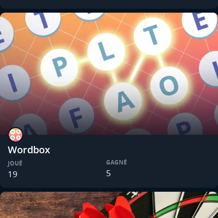
Wordbox
GAGNÉ
JOUÉ
5
19