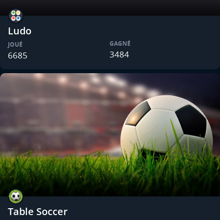
Ludo
GAGNÉ
JOUÉ
3484
6685
Table Soccer