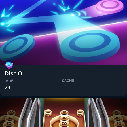
Disc-O
GAGNÉ
JOUÉ
11
29