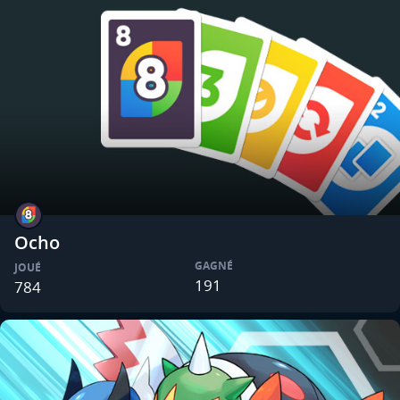
Ocho
GAGNÉ
JOUÉ
191
784