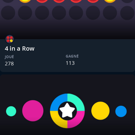
4 in a Row
GAGNÉ
JOUÉ
113
278