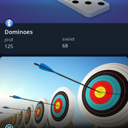
Dominoes
GAGNÉ
JOUÉ
68
125