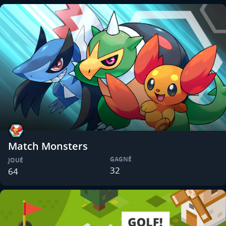
Match Monsters
GAGNÉ
JOUÉ
32
64