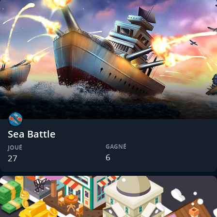
Sea Battle
GAGNÉ
JOUÉ
6
27