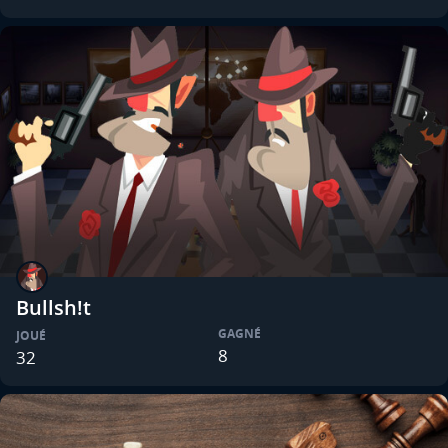
Bullsh!t
GAGNÉ
JOUÉ
8
32