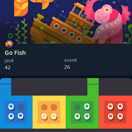
Go Fish
GAGNÉ
JOUÉ
26
42