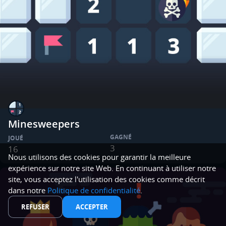
Minesweepers
GAGNÉ
JOUÉ
3
16
Nous utilisons des cookies pour garantir la meilleure
expérience sur notre site Web. En continuant à utiliser notre
site, vous acceptez l'utilisation des cookies comme décrit
dans notre
Politique de confidentialité
.
REFUSER
ACCEPTER