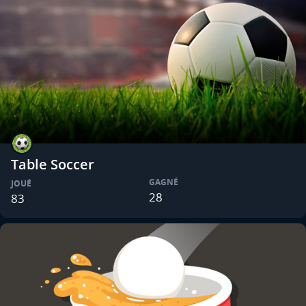
Table Soccer
GAGNÉ
JOUÉ
28
83