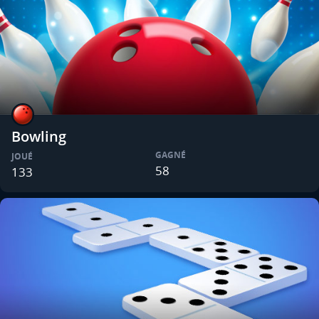
Bowling
GAGNÉ
JOUÉ
58
133