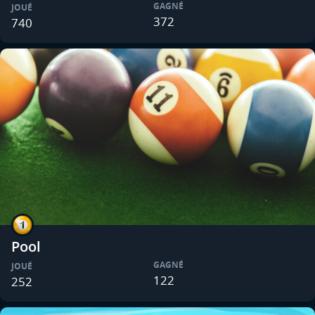
GAGNÉ
JOUÉ
372
740
Pool
GAGNÉ
JOUÉ
122
252