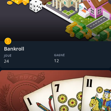
Bankroll
GAGNÉ
JOUÉ
12
24