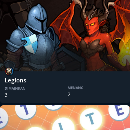
Legions
MENANG
DIMAINKAN
2
3