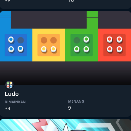
36
Ludo
MENANG
DIMAINKAN
9
34