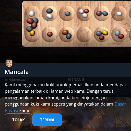
Mancala
MENANG
DIMAINKAN
Kami menggunakan kuki untuk memastikan anda mendapat
1
1
pengalaman terbaik di laman web kami. Dengan terus
menggunakan laman kami, anda bersetuju dengan
penggunaan kuki kami seperti yang dinyatakan dalam
Dasar
Privasi
kami.
TOLAK
TERIMA