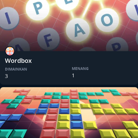
Wordbox
MENANG
DIMAINKAN
1
3