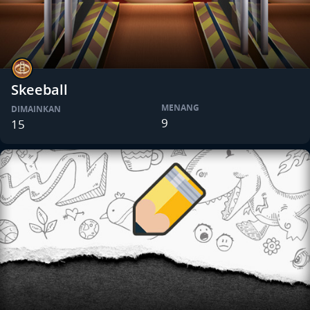
Skeeball
MENANG
DIMAINKAN
9
15