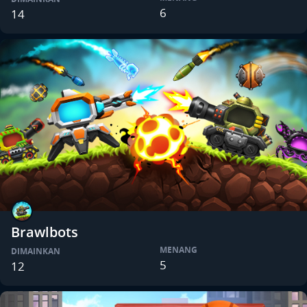
6
14
Brawlbots
MENANG
DIMAINKAN
5
12