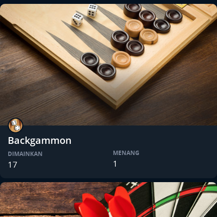
Backgammon
MENANG
DIMAINKAN
1
17