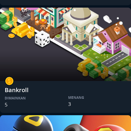
Bankroll
MENANG
DIMAINKAN
3
5