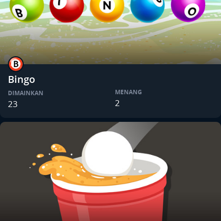
Bingo
MENANG
DIMAINKAN
2
23