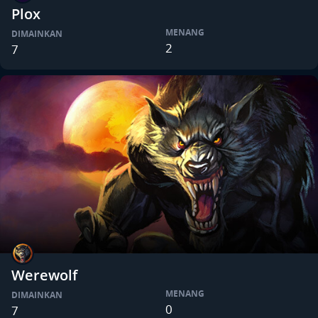
Plox
MENANG
DIMAINKAN
2
7
Werewolf
MENANG
DIMAINKAN
0
7