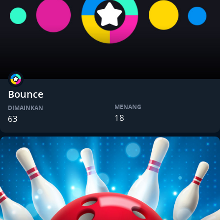
Bounce
MENANG
DIMAINKAN
18
63