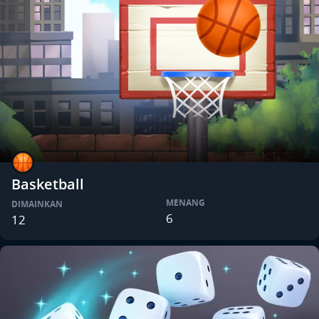
Basketball
MENANG
DIMAINKAN
6
12