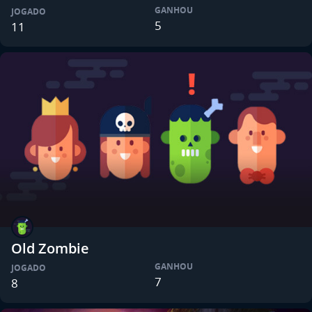
GANHOU
JOGADO
5
11
Old Zombie
GANHOU
JOGADO
7
8