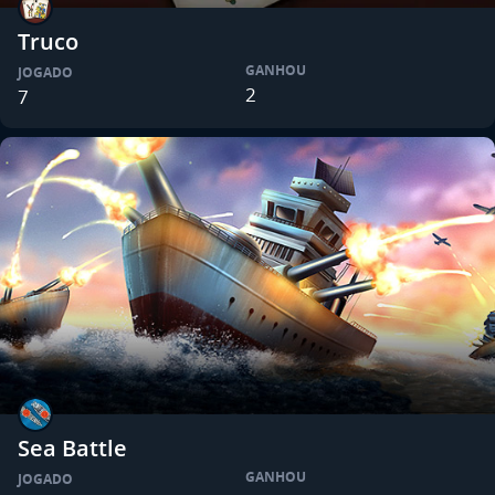
Truco
GANHOU
JOGADO
2
7
Sea Battle
GANHOU
JOGADO