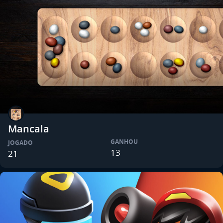
Mancala
GANHOU
JOGADO
13
21