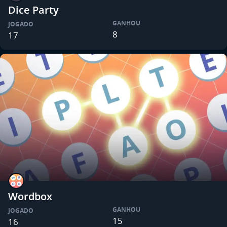
Dice Party
GANHOU
JOGADO
8
17
Wordbox
GANHOU
JOGADO
15
16