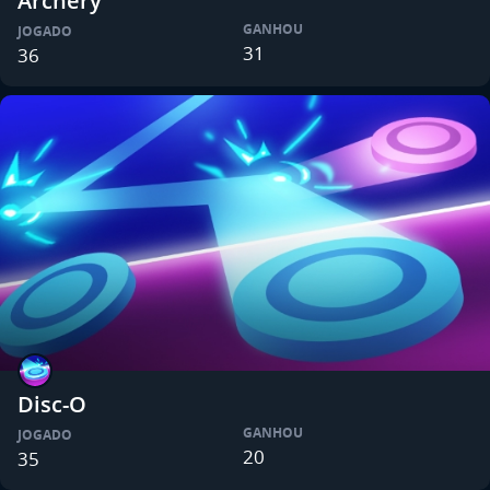
Archery
GANHOU
JOGADO
31
36
Disc-O
GANHOU
JOGADO
20
35