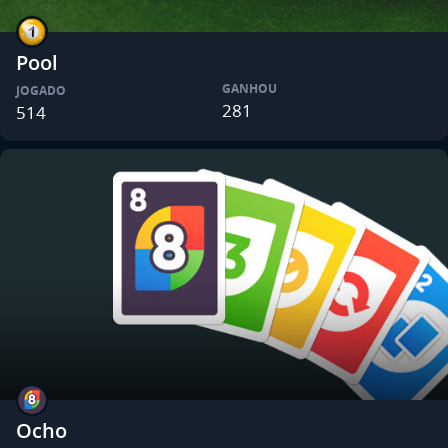
Pool
GANHOU
JOGADO
281
514
Ocho