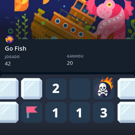
Go Fish
GANHOU
JOGADO
20
42