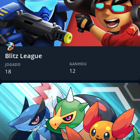
Blitz League
GANHOU
JOGADO
12
18