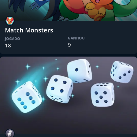
Match Monsters
GANHOU
JOGADO
9
18