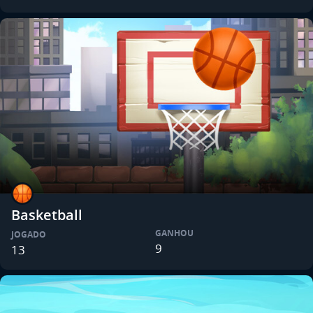
Basketball
GANHOU
JOGADO
9
13