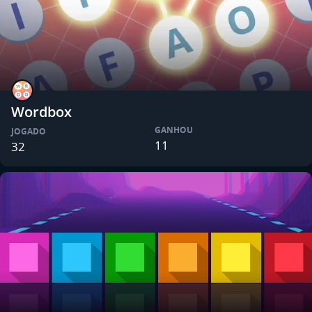
Wordbox
GANHOU
JOGADO
11
32