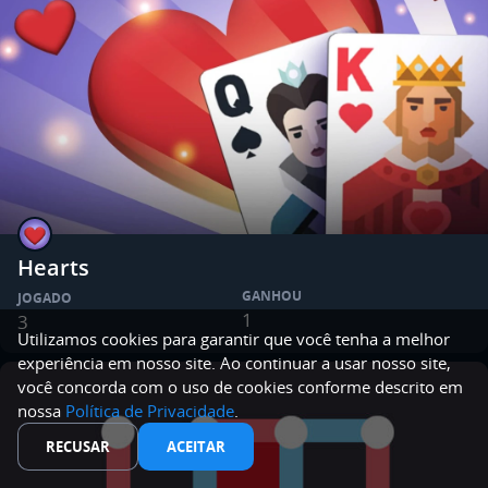
Hearts
GANHOU
JOGADO
1
3
Utilizamos cookies para garantir que você tenha a melhor
experiência em nosso site. Ao continuar a usar nosso site,
você concorda com o uso de cookies conforme descrito em
nossa
Política de Privacidade
.
RECUSAR
ACEITAR