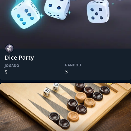
Dice Party
GANHOU
JOGADO
3
5