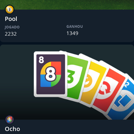
Pool
GANHOU
JOGADO
1349
2232
Ocho