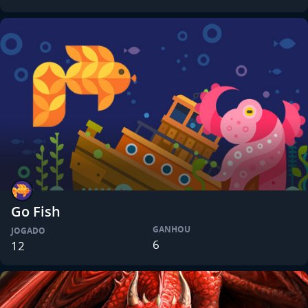
Go Fish
GANHOU
JOGADO
6
12