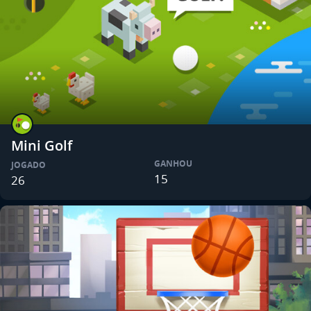
Mini Golf
GANHOU
JOGADO
15
26