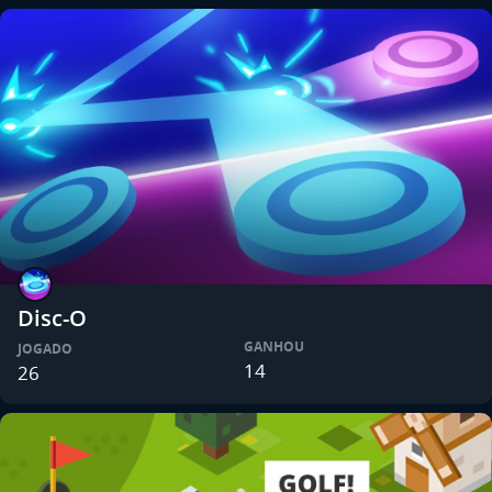
Disc-O
GANHOU
JOGADO
14
26