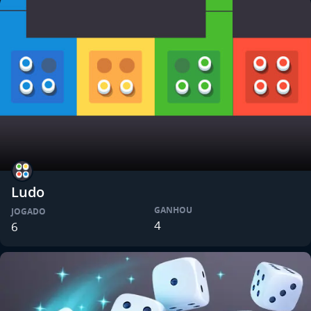
Ludo
GANHOU
JOGADO
4
6