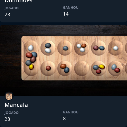
Dominoes
GANHOU
JOGADO
14
28
Mancala
GANHOU
JOGADO
8
28