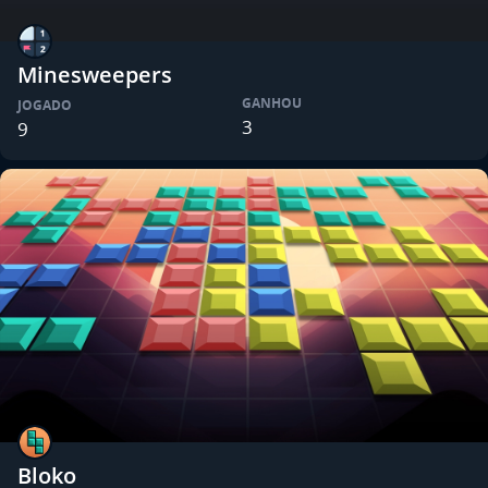
Minesweepers
GANHOU
JOGADO
3
9
Bloko