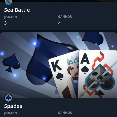
Sea Battle
GANHOU
JOGADO
2
3
Spades
GANHOU
JOGADO