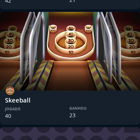
42
Skeeball
GANHOU
JOGADO
23
40