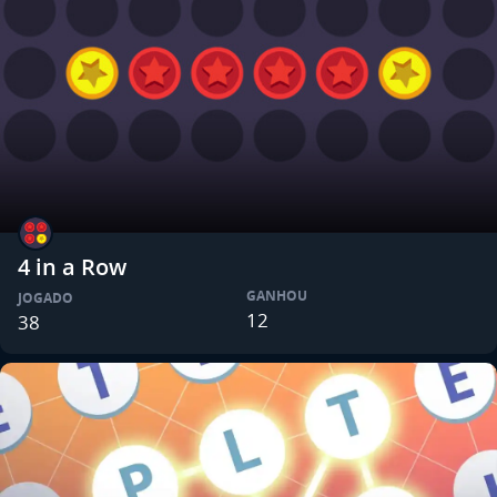
4 in a Row
GANHOU
JOGADO
12
38