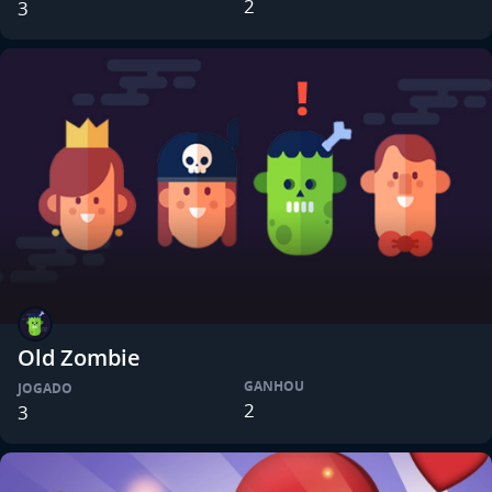
2
3
Old Zombie
GANHOU
JOGADO
2
3