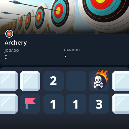
Archery
GANHOU
JOGADO
7
9