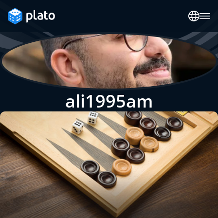
ali1995am