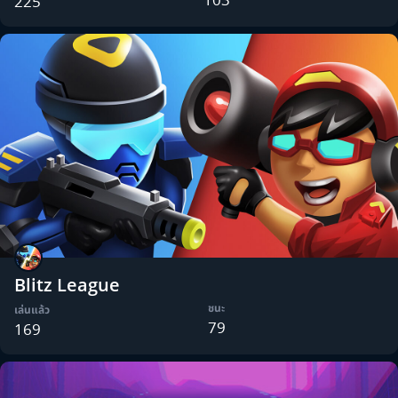
225
Blitz League
ชนะ
เล่นแล้ว
79
169