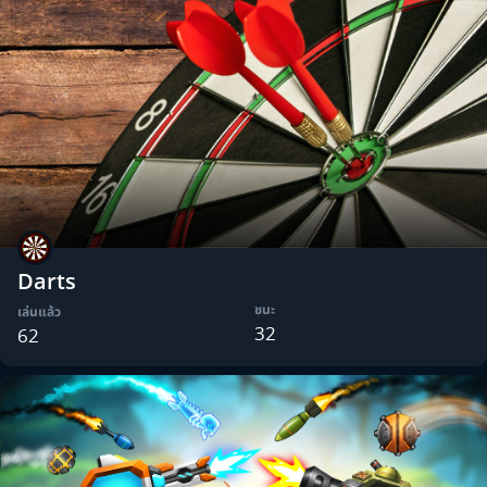
Darts
ชนะ
เล่นแล้ว
32
62