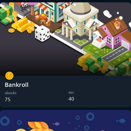
Bankroll
ชนะ
เล่นแล้ว
40
75