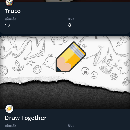
Truco
ชนะ
เล่นแล้ว
8
17
Draw Together
ชนะ
เล่นแล้ว