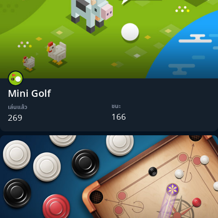
Mini Golf
ชนะ
เล่นแล้ว
166
269