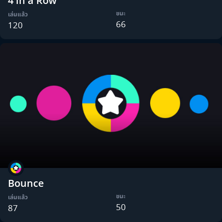
4 in a Row
ชนะ
เล่นแล้ว
66
120
Bounce
ชนะ
เล่นแล้ว
50
87