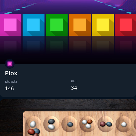
Plox
ชนะ
เล่นแล้ว
34
146