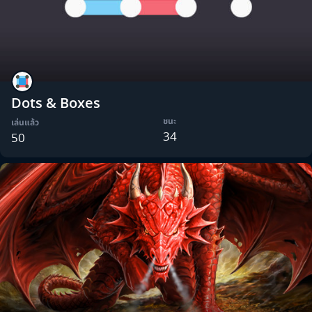
Dots & Boxes
ชนะ
เล่นแล้ว
34
50