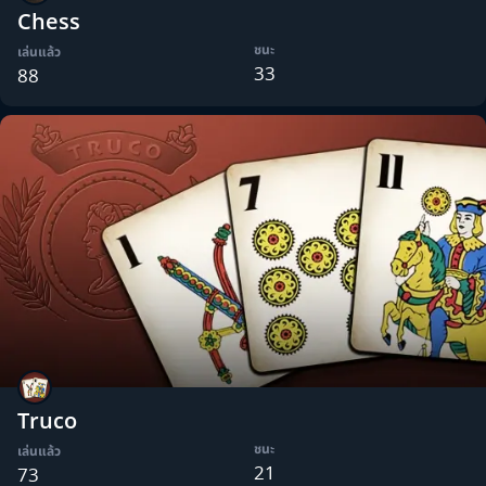
Chess
ชนะ
เล่นแล้ว
33
88
Truco
ชนะ
เล่นแล้ว
21
73