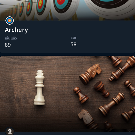
Archery
ชนะ
เล่นแล้ว
58
89