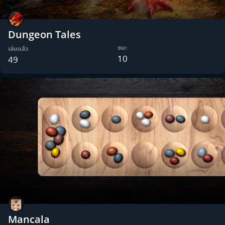
Dungeon Tales
ชนะ
เล่นแล้ว
10
49
Mancala