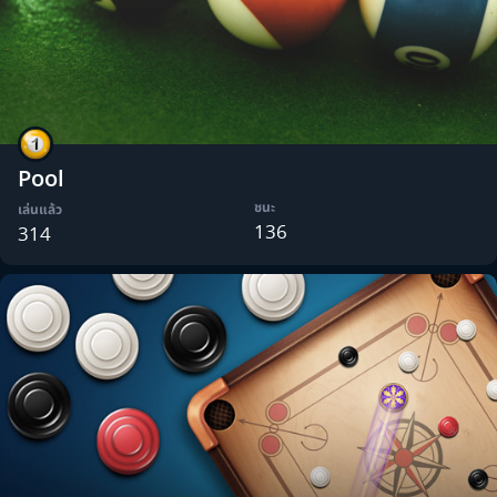
Pool
ชนะ
เล่นแล้ว
136
314