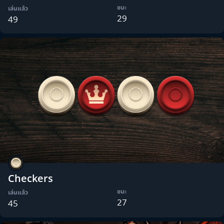
ชนะ
เล่นแล้ว
29
49
Checkers
ชนะ
เล่นแล้ว
27
45