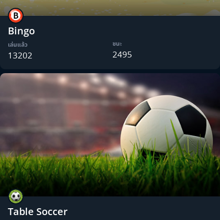
Bingo
ชนะ
เล่นแล้ว
2495
13202
Table Soccer