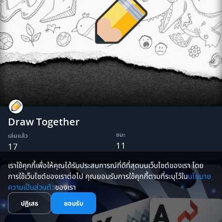
Draw Together
ชนะ
เล่นแล้ว
11
17
เราใช้คุกกี้เพื่อให้คุณได้รับประสบการณ์ที่ดีที่สุดบนเว็บไซต์ของเรา โดย
การใช้เว็บไซต์ของเราต่อไป คุณยอมรับการใช้คุกกี้ตามที่ระบุไว้ใน
นโยบาย
ความเป็นส่วนตัว
ของเรา
ปฏิเสธ
ยอมรับ