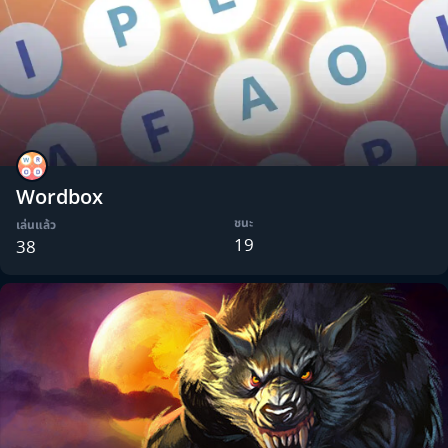
Wordbox
ชนะ
เล่นแล้ว
19
38