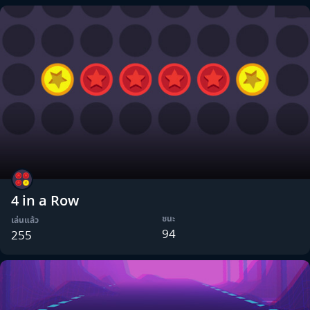
4 in a Row
ชนะ
เล่นแล้ว
94
255