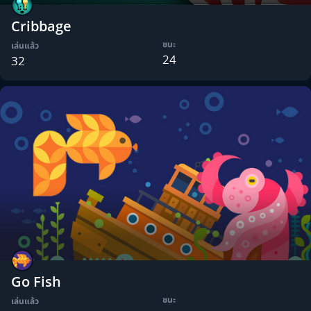
Cribbage
ชนะ
เล่นแล้ว
24
32
Go Fish
ชนะ
เล่นแล้ว