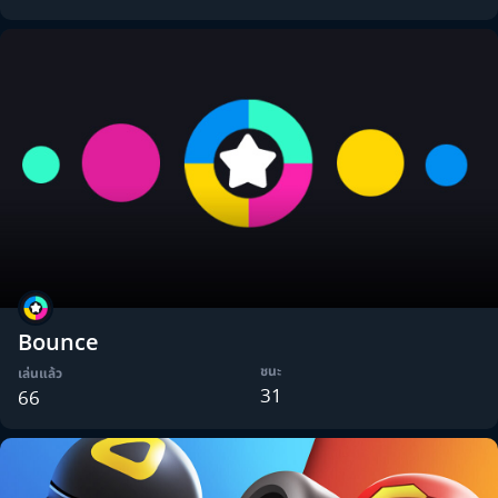
Bounce
ชนะ
เล่นแล้ว
31
66