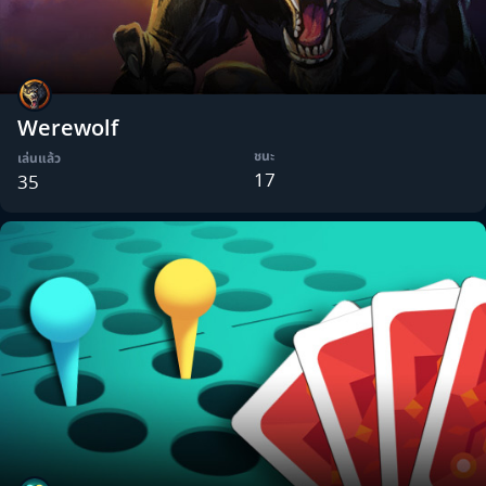
Werewolf
ชนะ
เล่นแล้ว
17
35