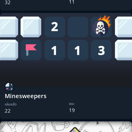
11
32
Minesweepers
ชนะ
เล่นแล้ว
19
22