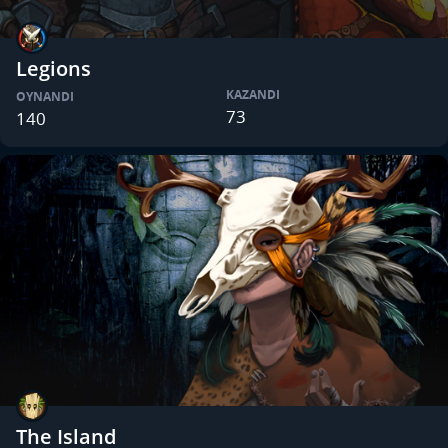
Legions
KAZANDI
OYNANDI
73
140
The Island