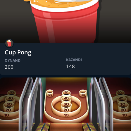
Cup Pong
KAZANDI
OYNANDI
148
260