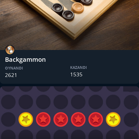
Backgammon
KAZANDI
OYNANDI
1535
2621