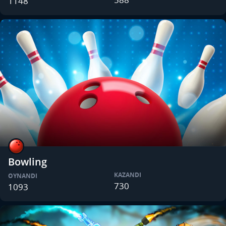
1148
Bowling
KAZANDI
OYNANDI
730
1093