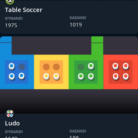
Table Soccer
KAZANDI
OYNANDI
1019
1975
Ludo
KAZANDI
OYNANDI
588