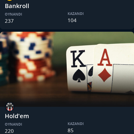
Bankroll
KAZANDI
OYNANDI
104
237
Hold'em
KAZANDI
OYNANDI
85
220