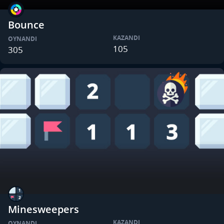
Bounce
KAZANDI
OYNANDI
105
305
Minesweepers
KAZANDI
OYNANDI