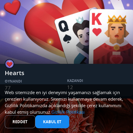
Hearts
KAZANDI
OYNANDI
12
77
Web sitemizde en iyi deneyimi yaşamanızı sağlamak için
çerezleri kullanıyoruz. Sitemizi kullanmaya devam ederek,
Gizlilik Politikamızda açıklandığı şekilde çerez kullanımını
kabul etmiş olursunuz.
Gizlilik Politikası
REDDET
KABUL ET