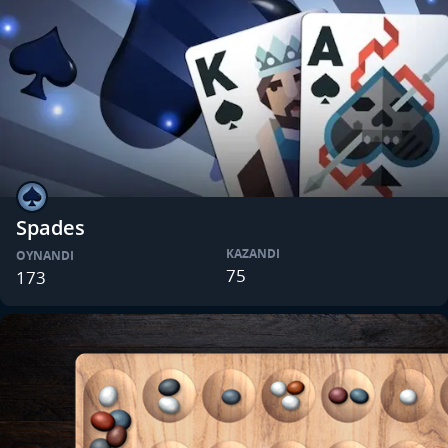
Spades
KAZANDI
OYNANDI
75
173