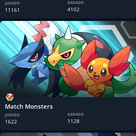
GANADO
JUGADO
4102
11161
Match Monsters
GANADO
JUGADO
1128
1622