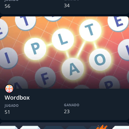
34
56
Wordbox
GANADO
JUGADO
23
51