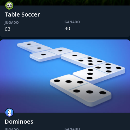
Table Soccer
GANADO
JUGADO
30
63
Dominoes
GANADO
JUGADO