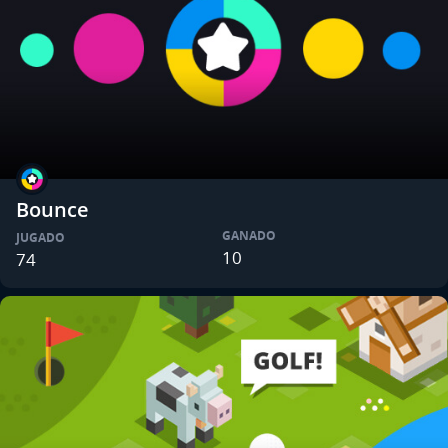
Bounce
GANADO
JUGADO
10
74