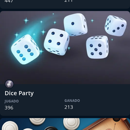
447
Dice Party
GANADO
JUGADO
213
396