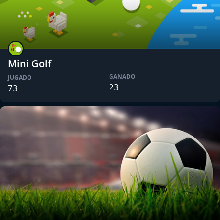
Mini Golf
GANADO
JUGADO
23
73