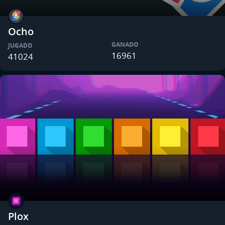
Ocho
GANADO
JUGADO
16961
41024
Plox