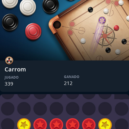
Carrom
GANADO
JUGADO
212
339