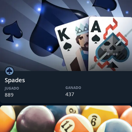
Spades
GANADO
JUGADO
437
889