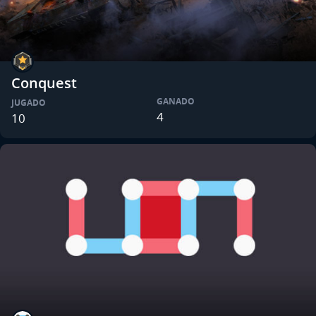
Conquest
GANADO
JUGADO
4
10