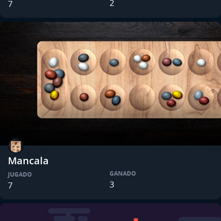
2
7
Mancala
GANADO
JUGADO
3
7