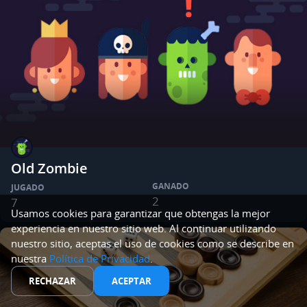
Old Zombie
GANADO
JUGADO
2
7
Usamos cookies para garantizar que obtengas la mejor
experiencia en nuestro sitio web. Al continuar utilizando
nuestro sitio, aceptas el uso de cookies como se describe en
nuestra
Política de Privacidad
.
RECHAZAR
ACEPTAR