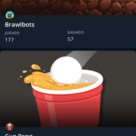
Brawlbots
GANADO
JUGADO
57
177