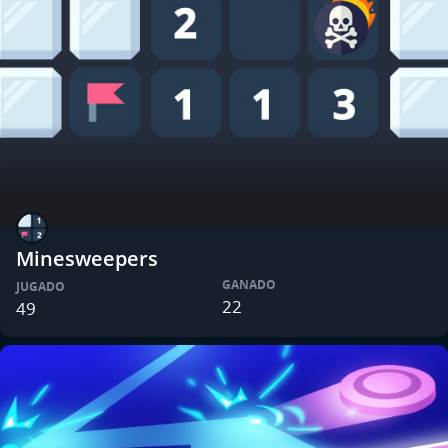
Minesweepers
GANADO
JUGADO
22
49