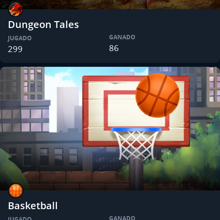
Dungeon Tales
GANADO
JUGADO
86
299
Basketball
GANADO
JUGADO