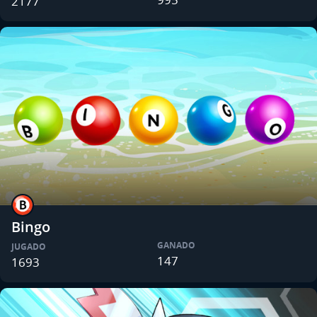
2177
Bingo
GANADO
JUGADO
147
1693