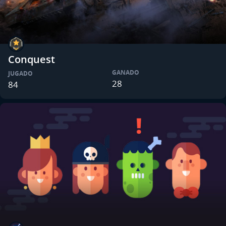
Conquest
GANADO
JUGADO
28
84