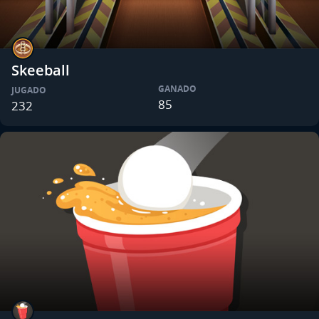
Skeeball
GANADO
JUGADO
85
232