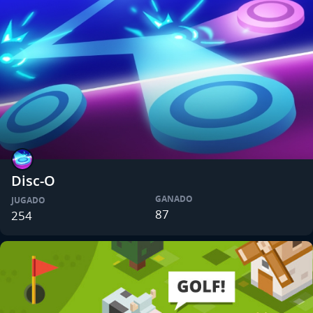
Disc-O
GANADO
JUGADO
87
254