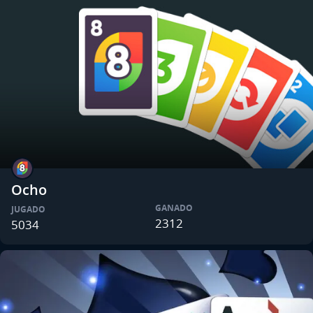
Ocho
GANADO
JUGADO
2312
5034