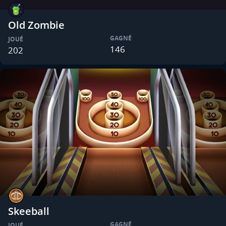
Old Zombie
GAGNÉ
JOUÉ
146
202
Skeeball
GAGNÉ
JOUÉ