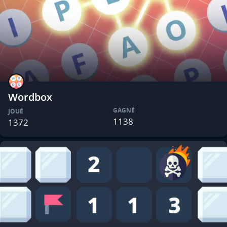
Wordbox
GAGNÉ
JOUÉ
1138
1372