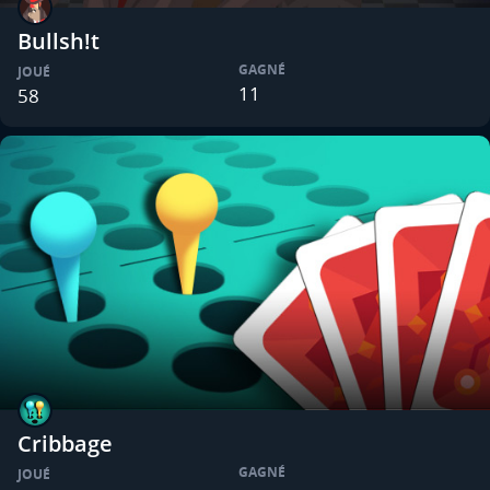
Bullsh!t
GAGNÉ
JOUÉ
11
58
Cribbage
GAGNÉ
JOUÉ