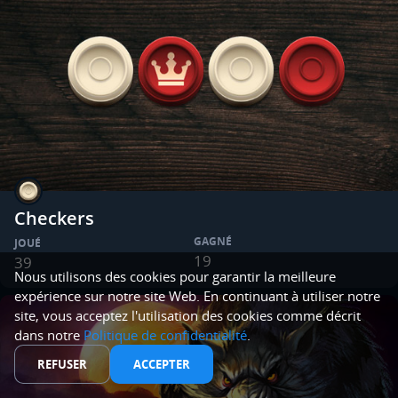
Checkers
GAGNÉ
JOUÉ
19
39
Nous utilisons des cookies pour garantir la meilleure
expérience sur notre site Web. En continuant à utiliser notre
site, vous acceptez l'utilisation des cookies comme décrit
dans notre
Politique de confidentialité
.
REFUSER
ACCEPTER