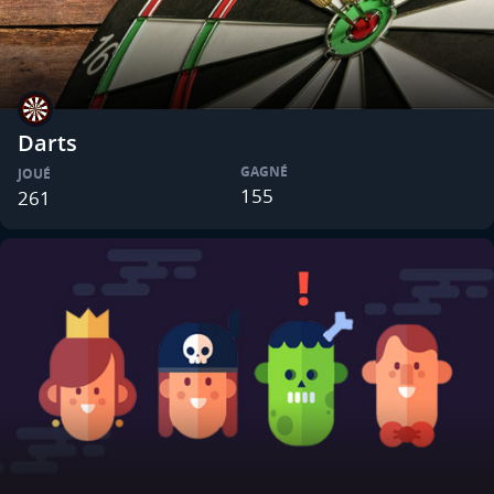
Darts
GAGNÉ
JOUÉ
155
261