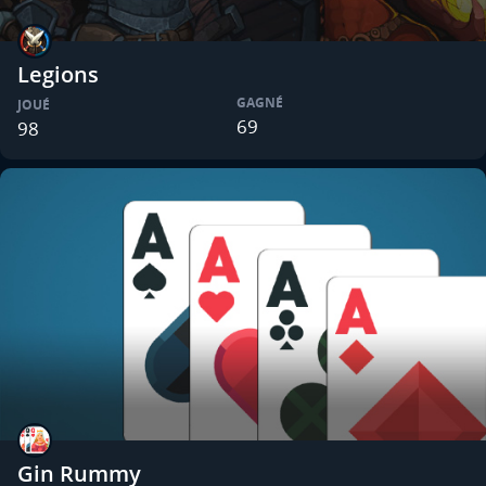
Legions
GAGNÉ
JOUÉ
69
98
Gin Rummy