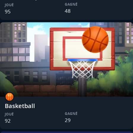
GAGNÉ
JOUÉ
48
95
Basketball
GAGNÉ
JOUÉ
29
92