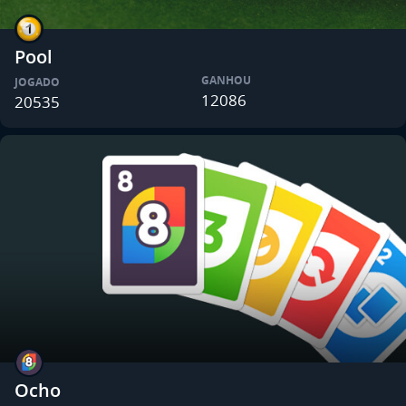
Pool
GANHOU
JOGADO
12086
20535
Ocho