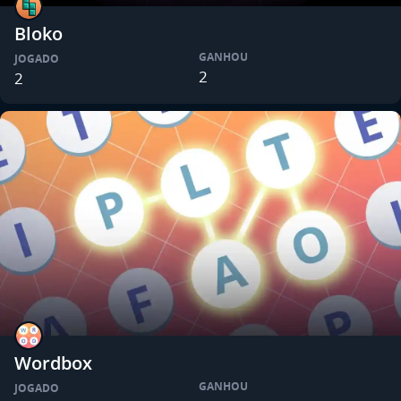
Bloko
GANHOU
JOGADO
2
2
Wordbox
GANHOU
JOGADO