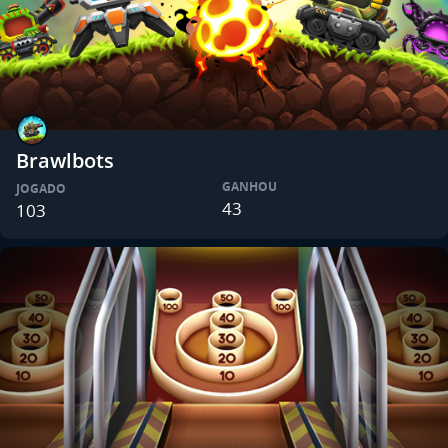
Brawlbots
GANHOU
JOGADO
43
103