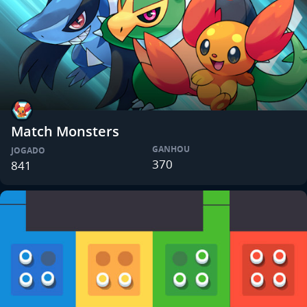
Match Monsters
GANHOU
JOGADO
370
841