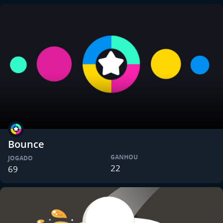
Bounce
GANHOU
JOGADO
22
69