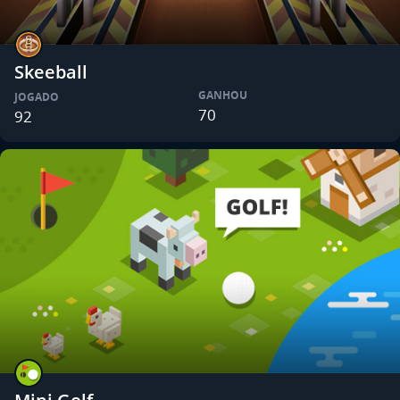
Skeeball
GANHOU
JOGADO
70
92