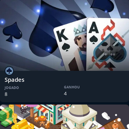
Spades
GANHOU
JOGADO
4
8