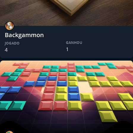
Backgammon
GANHOU
JOGADO
1
4