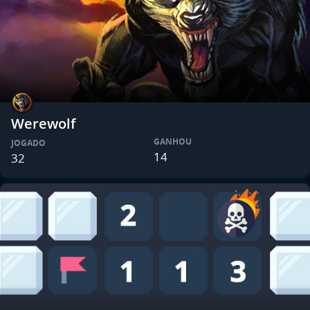
Werewolf
GANHOU
JOGADO
14
32