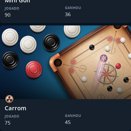
Mini Golf
GANHOU
JOGADO
36
90
Carrom
GANHOU
JOGADO
45
75