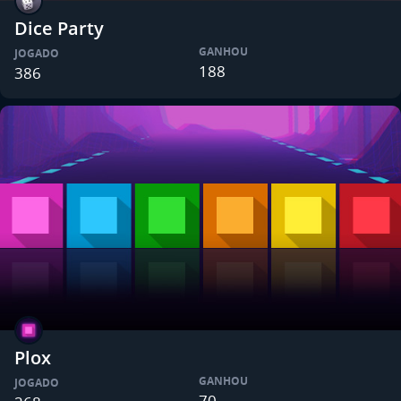
Dice Party
GANHOU
JOGADO
188
386
Plox
GANHOU
JOGADO
70