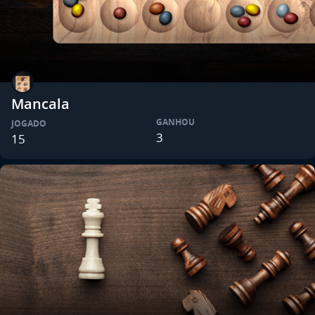
Mancala
GANHOU
JOGADO
3
15