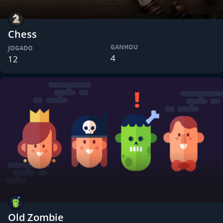
Chess
GANHOU
JOGADO
4
12
Old Zombie