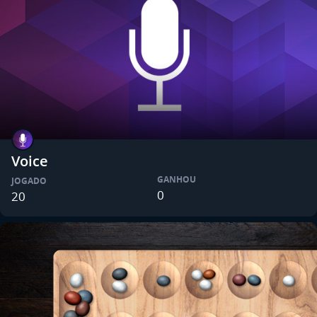
Voice
GANHOU
JOGADO
0
20