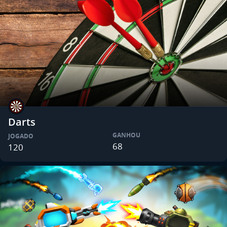
Darts
GANHOU
JOGADO
68
120