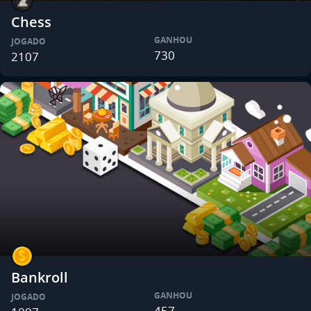
Chess
GANHOU
JOGADO
730
2107
Bankroll
GANHOU
JOGADO
457