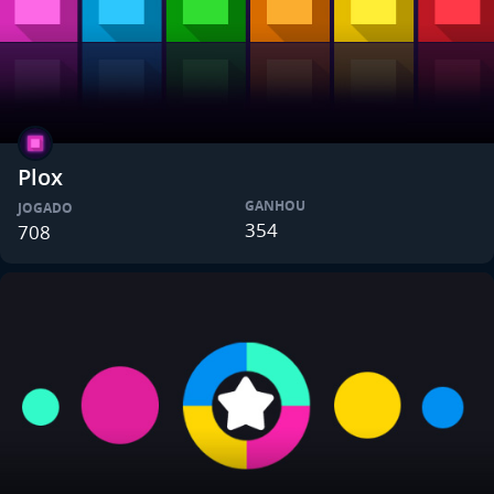
Plox
GANHOU
JOGADO
354
708