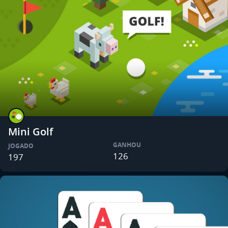
Mini Golf
GANHOU
JOGADO
126
197