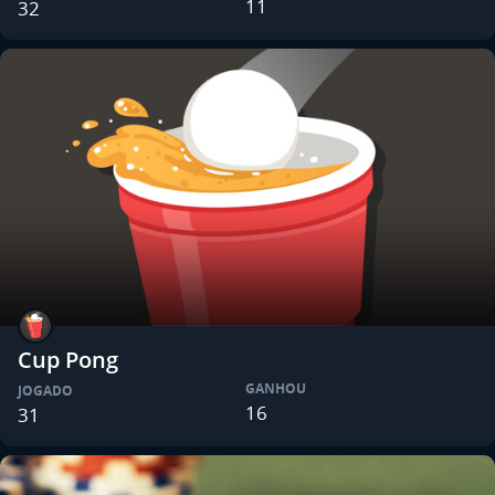
11
32
Cup Pong
GANHOU
JOGADO
16
31