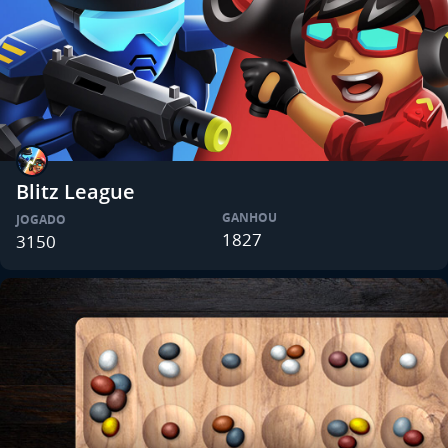
Blitz League
GANHOU
JOGADO
1827
3150