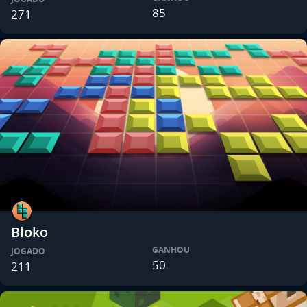
85
271
Bloko
GANHOU
JOGADO
50
211