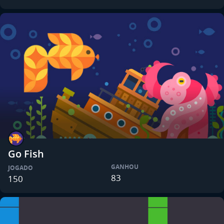
Go Fish
GANHOU
JOGADO
83
150