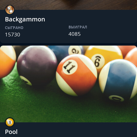
Backgammon
ВЫИГРАЛ
СЫГРАНО
4085
15730
Pool