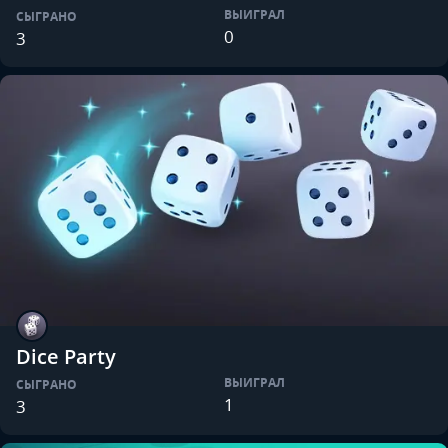
ВЫИГРАЛ
СЫГРАНО
0
3
Dice Party
ВЫИГРАЛ
СЫГРАНО
1
3