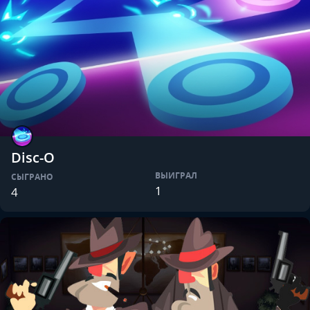
Disc-O
ВЫИГРАЛ
СЫГРАНО
1
4