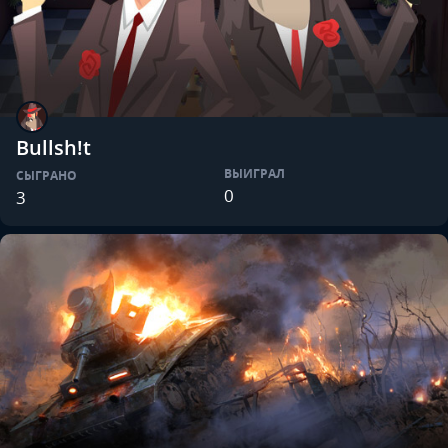
Bullsh!t
ВЫИГРАЛ
СЫГРАНО
0
3