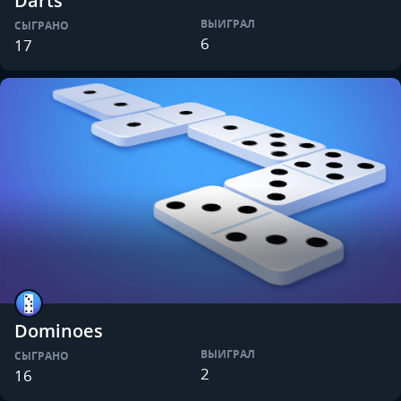
Darts
ВЫИГРАЛ
СЫГРАНО
6
17
Dominoes
ВЫИГРАЛ
СЫГРАНО
2
16