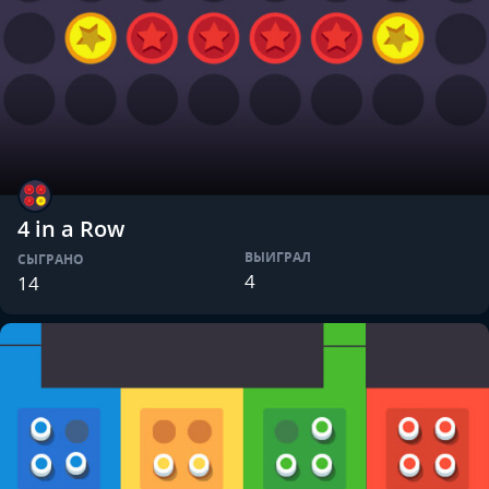
4 in a Row
ВЫИГРАЛ
СЫГРАНО
4
14