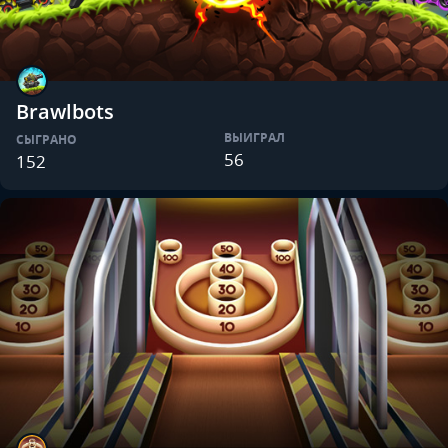
Brawlbots
ВЫИГРАЛ
СЫГРАНО
56
152