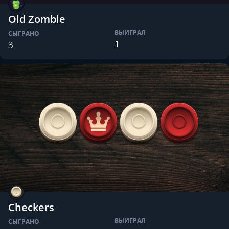
Old Zombie
ВЫИГРАЛ
СЫГРАНО
1
3
Checkers
ВЫИГРАЛ
СЫГРАНО