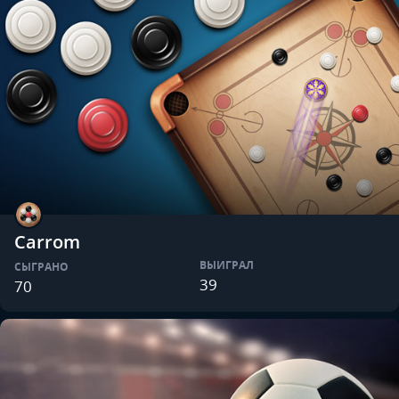
Carrom
ВЫИГРАЛ
СЫГРАНО
39
70