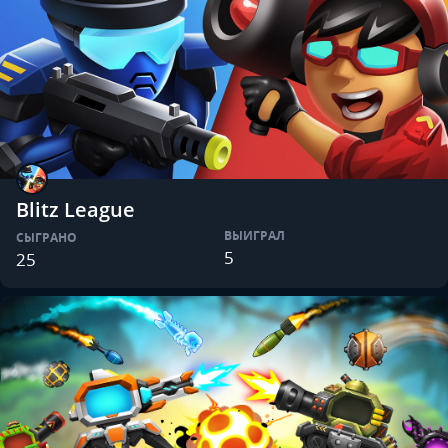
Blitz League
ВЫИГРАЛ
СЫГРАНО
5
25