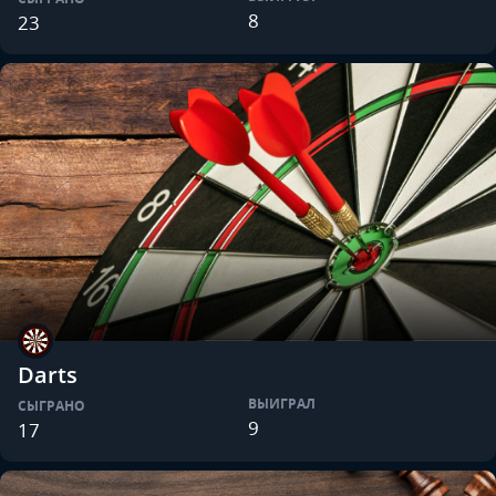
8
23
Darts
ВЫИГРАЛ
СЫГРАНО
9
17