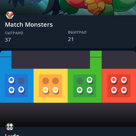
Match Monsters
ВЫИГРАЛ
СЫГРАНО
21
37