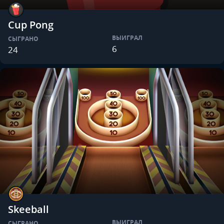
Cup Pong
ВЫИГРАЛ
СЫГРАНО
6
24
Skeeball
ВЫИГРАЛ
СЫГРАНО