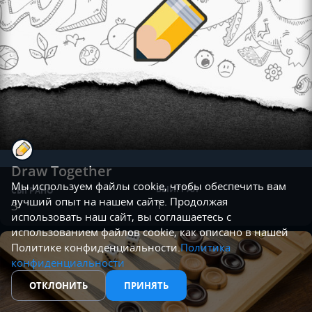
Draw Together
Мы используем файлы cookie, чтобы обеспечить вам
ВЫИГРАЛ
СЫГРАНО
лучший опыт на нашем сайте. Продолжая
1
3
использовать наш сайт, вы соглашаетесь с
использованием файлов cookie, как описано в нашей
Политике конфиденциальности.
Политика
конфиденциальности
ОТКЛОНИТЬ
ПРИНЯТЬ