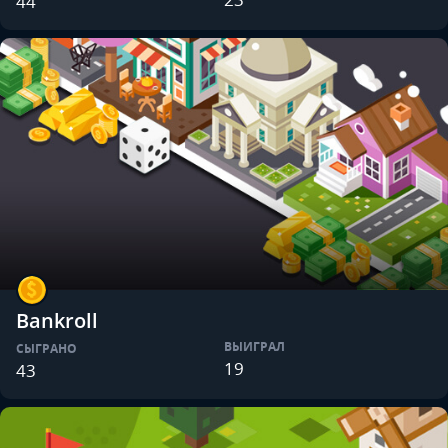
44
Bankroll
ВЫИГРАЛ
СЫГРАНО
19
43