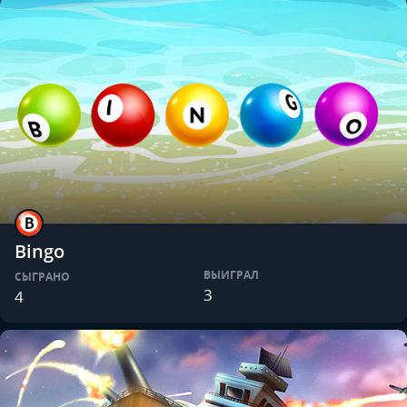
Bingo
ВЫИГРАЛ
СЫГРАНО
3
4