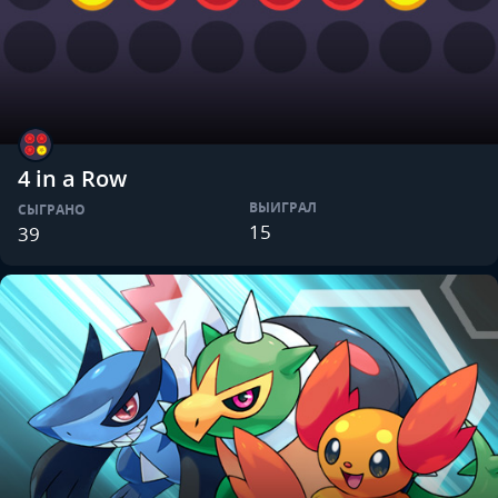
4 in a Row
ВЫИГРАЛ
СЫГРАНО
15
39