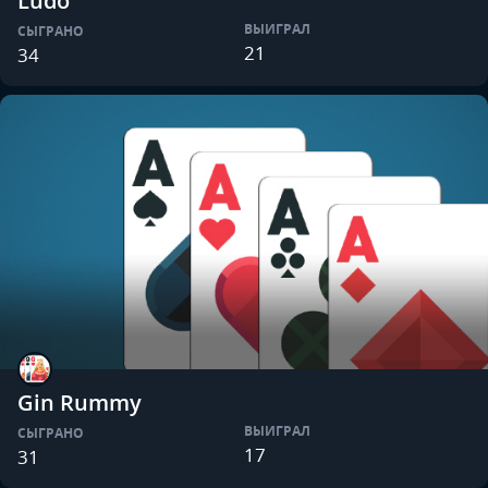
Ludo
ВЫИГРАЛ
СЫГРАНО
21
34
Gin Rummy
ВЫИГРАЛ
СЫГРАНО
17
31