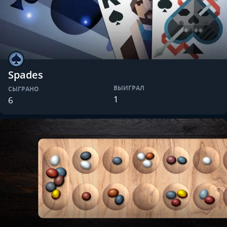
Spades
ВЫИГРАЛ
СЫГРАНО
1
6