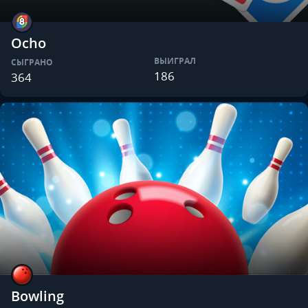
Ocho
ВЫИГРАЛ
СЫГРАНО
186
364
Bowling