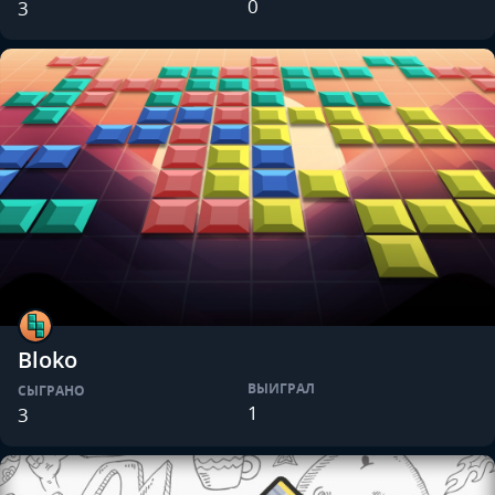
0
3
Bloko
ВЫИГРАЛ
СЫГРАНО
1
3