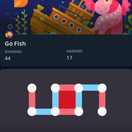
Go Fish
KAZANDI
OYNANDI
17
44