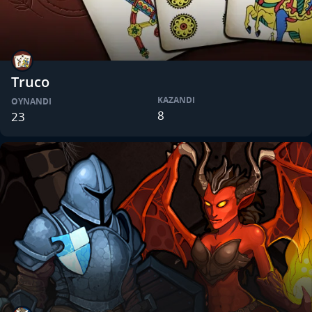
Truco
KAZANDI
OYNANDI
8
23