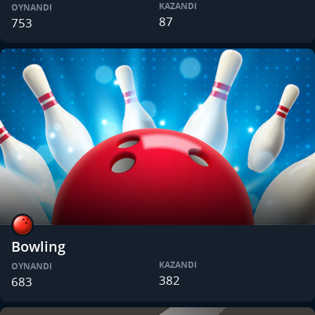
KAZANDI
OYNANDI
87
753
Bowling
KAZANDI
OYNANDI
382
683