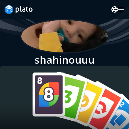
shahinouuu