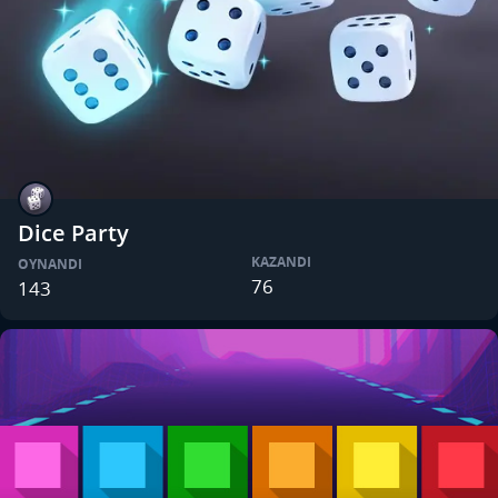
Dice Party
KAZANDI
OYNANDI
76
143