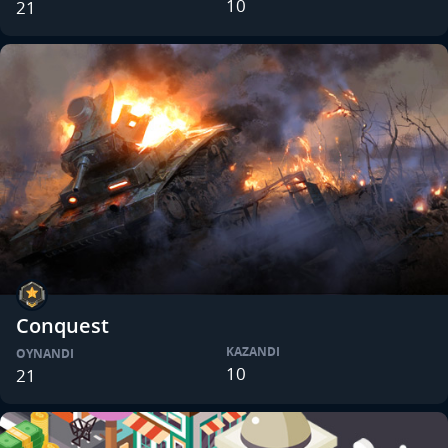
10
21
Conquest
KAZANDI
OYNANDI
10
21