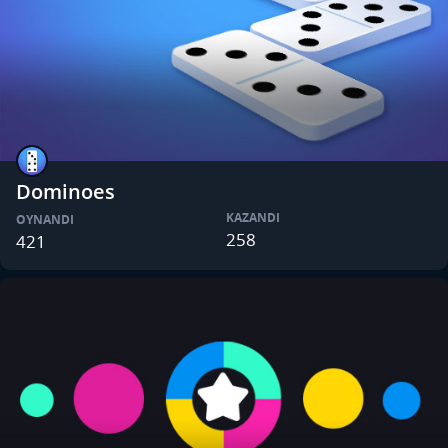
Dominoes
KAZANDI
OYNANDI
258
421