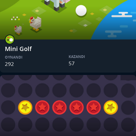
Mini Golf
KAZANDI
OYNANDI
57
292