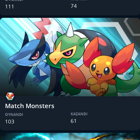
74
111
Match Monsters
KAZANDI
OYNANDI
61
103