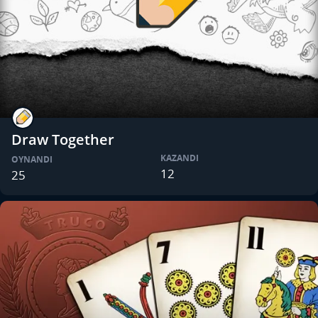
Draw Together
KAZANDI
OYNANDI
12
25