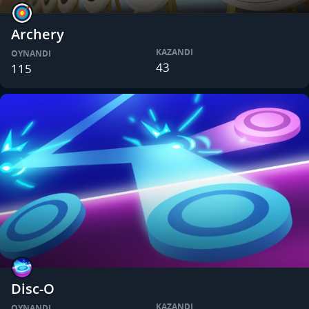
Archery
KAZANDI
OYNANDI
43
115
Disc-O
KAZANDI
OYNANDI