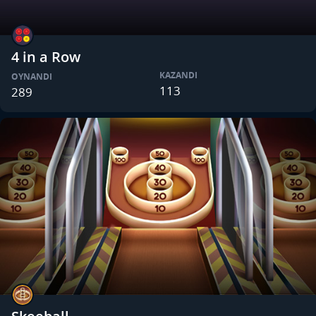
4 in a Row
KAZANDI
OYNANDI
113
289