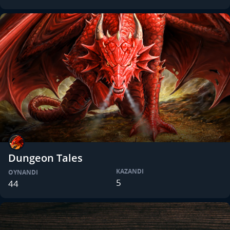
Dungeon Tales
KAZANDI
OYNANDI
5
44