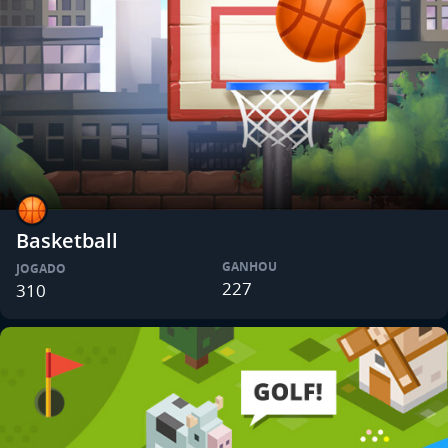
Basketball
GANHOU
JOGADO
227
310