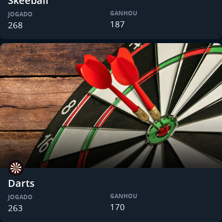
Skeeball
GANHOU
JOGADO
187
268
Darts
GANHOU
JOGADO
170
263