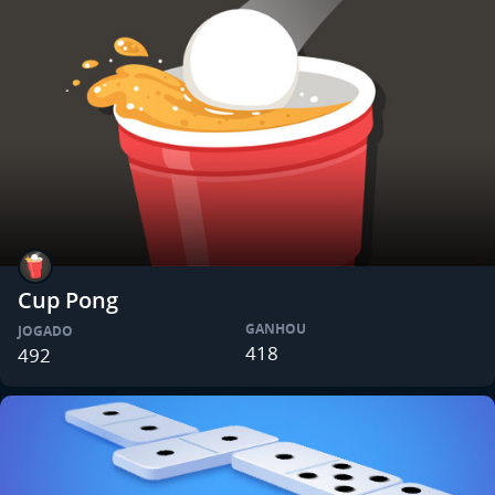
Cup Pong
GANHOU
JOGADO
418
492