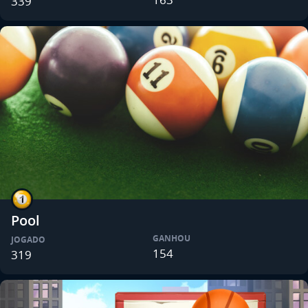
339
Pool
GANHOU
JOGADO
154
319