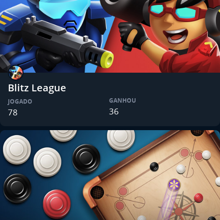
Blitz League
GANHOU
JOGADO
36
78