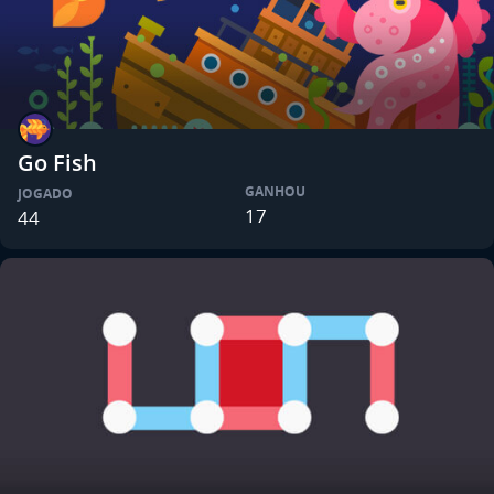
Go Fish
GANHOU
JOGADO
17
44