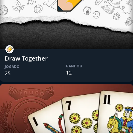
Draw Together
GANHOU
JOGADO
12
25