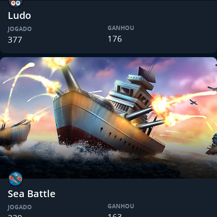
Ludo
GANHOU
JOGADO
176
377
Sea Battle
GANHOU
JOGADO
163