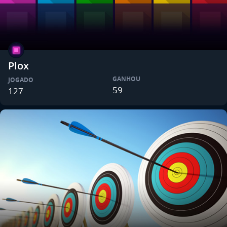
Plox
GANHOU
JOGADO
59
127