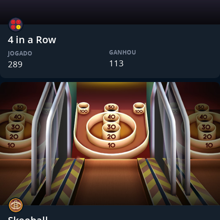
4 in a Row
GANHOU
JOGADO
113
289