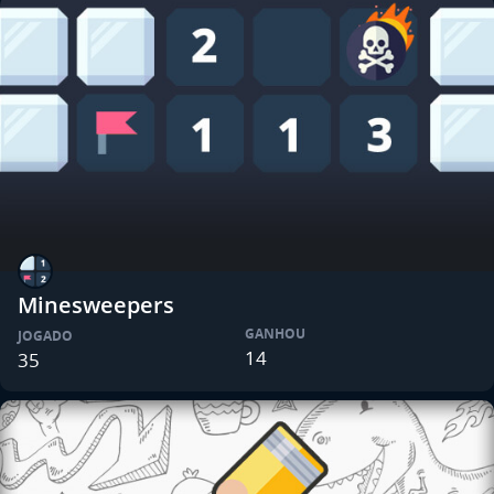
Minesweepers
GANHOU
JOGADO
14
35