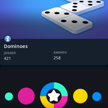
Dominoes
GANHOU
JOGADO
258
421