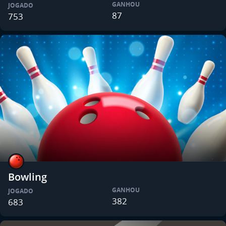
GANHOU
JOGADO
87
753
Bowling
GANHOU
JOGADO
382
683