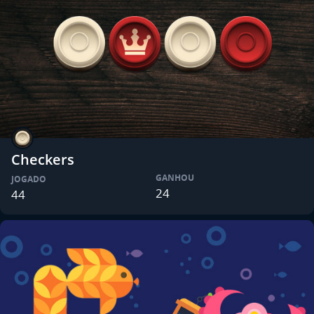
Checkers
GANHOU
JOGADO
24
44