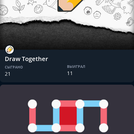
Draw Together
ВЫИГРАЛ
СЫГРАНО
11
21