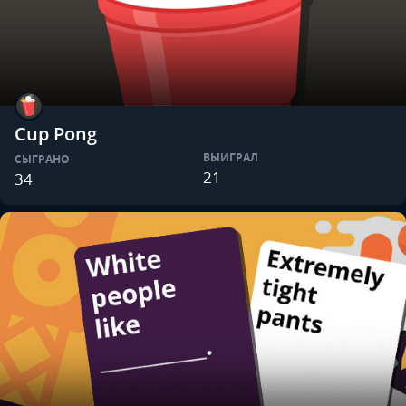
Cup Pong
ВЫИГРАЛ
СЫГРАНО
21
34