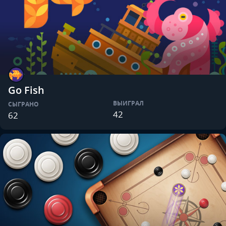
Go Fish
ВЫИГРАЛ
СЫГРАНО
42
62