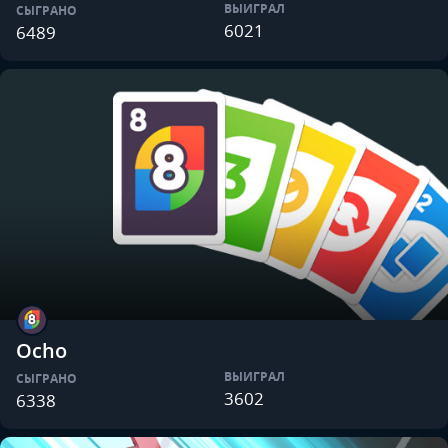
ВЫИГРАЛ
СЫГРАНО
6021
6489
Ocho
ВЫИГРАЛ
СЫГРАНО
3602
6338