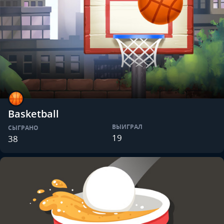
Basketball
ВЫИГРАЛ
СЫГРАНО
19
38