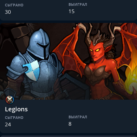
ВЫИГРАЛ
СЫГРАНО
15
30
Legions
ВЫИГРАЛ
СЫГРАНО
8
24