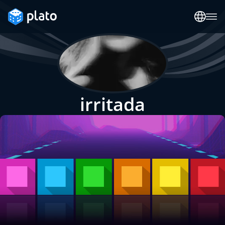
irritada