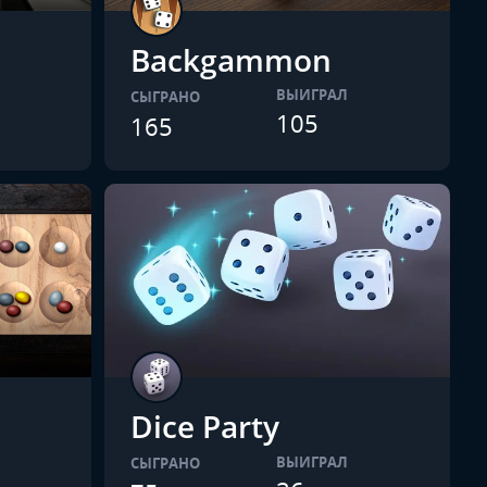
Backgammon
ВЫИГРАЛ
СЫГРАНО
105
165
Dice Party
ВЫИГРАЛ
СЫГРАНО