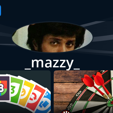
_mazzy_