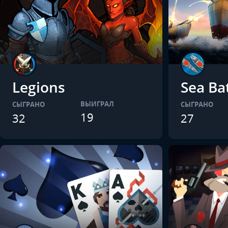
Legions
Sea Ba
ВЫИГРАЛ
СЫГРАНО
СЫГРАНО
19
32
27