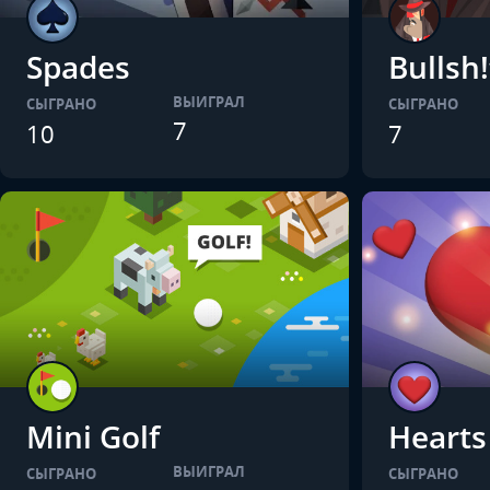
Spades
Bullsh!
ВЫИГРАЛ
СЫГРАНО
СЫГРАНО
7
10
7
Mini Golf
Hearts
ВЫИГРАЛ
СЫГРАНО
СЫГРАНО