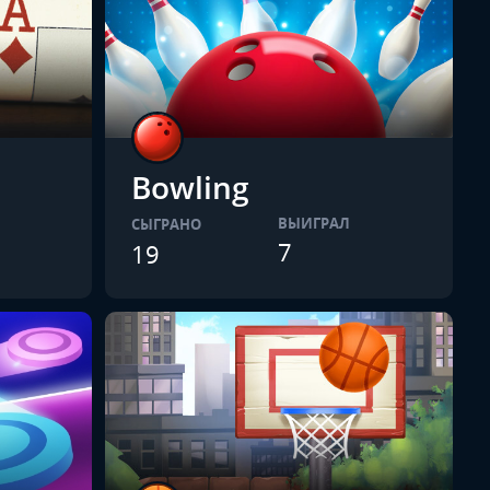
Bowling
ВЫИГРАЛ
СЫГРАНО
7
19