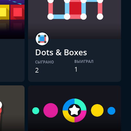
Dots & Boxes
ВЫИГРАЛ
СЫГРАНО
1
2