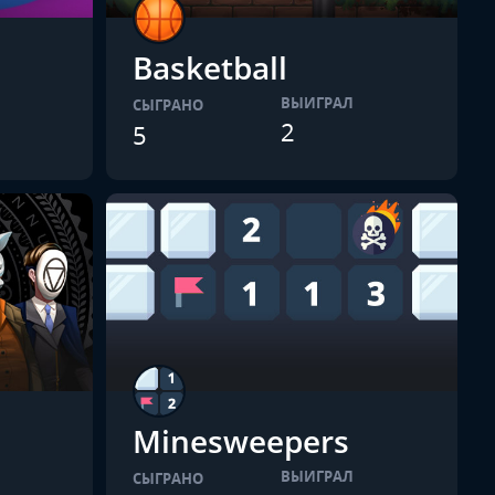
Basketball
ВЫИГРАЛ
СЫГРАНО
2
5
Minesweepers
ВЫИГРАЛ
СЫГРАНО