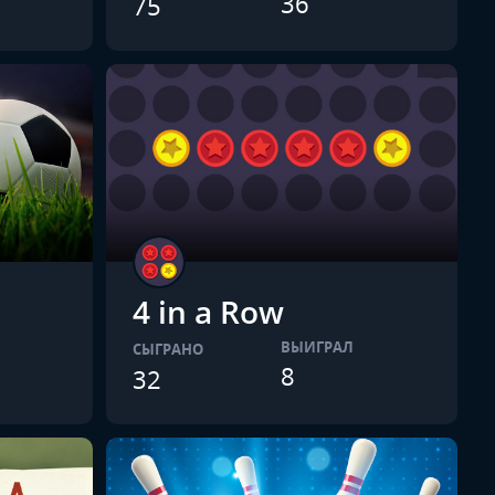
36
75
4 in a Row
ВЫИГРАЛ
СЫГРАНО
8
32