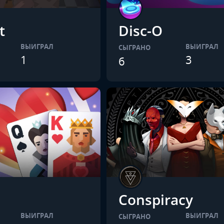
t
Disc-O
ВЫИГРАЛ
ВЫИГРАЛ
СЫГРАНО
1
3
6
Conspiracy
ВЫИГРАЛ
ВЫИГРАЛ
СЫГРАНО