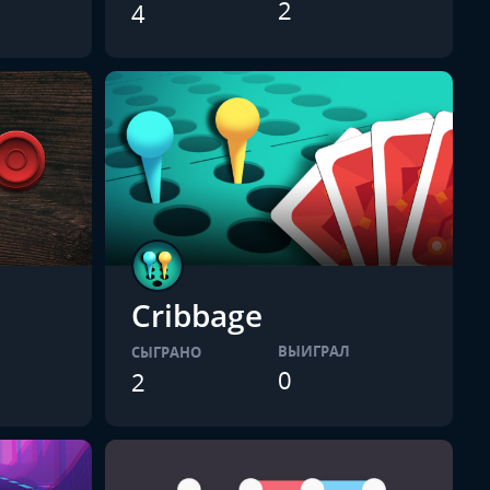
2
4
Cribbage
ВЫИГРАЛ
СЫГРАНО
0
2