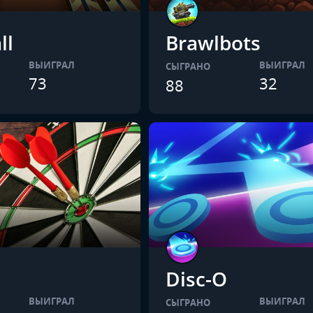
ll
Brawlbots
ВЫИГРАЛ
ВЫИГРАЛ
СЫГРАНО
73
32
88
Disc-O
ВЫИГРАЛ
ВЫИГРАЛ
СЫГРАНО