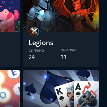
Legions
ВЫИГРАЛ
СЫГРАНО
11
29