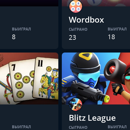
Wordbox
ВЫИГРАЛ
ВЫИГРАЛ
СЫГРАНО
8
18
23
Blitz League
ВЫИГРАЛ
ВЫИГРАЛ
СЫГРАНО