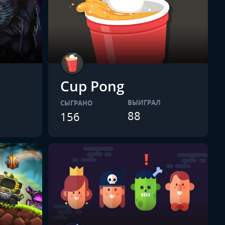
Cup Pong
ВЫИГРАЛ
СЫГРАНО
88
156