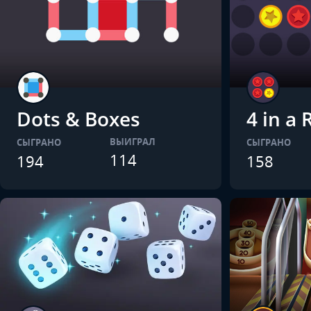
Dots & Boxes
4 in a
ВЫИГРАЛ
СЫГРАНО
СЫГРАНО
114
194
158