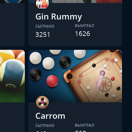
Gin Rummy
ВЫИГРАЛ
СЫГРАНО
1626
3251
Carrom
ВЫИГРАЛ
СЫГРАНО