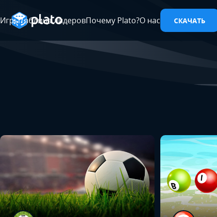
Игры
Таблица лидеров
Почему Plato?
О нас
СКАЧАТЬ